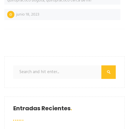
quiropractico bogotá
,
quiropráctico cerca de mi?
junio 18, 2023
Entradas Recientes