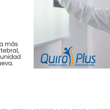
va más
tebral,
tunidad
ueva.