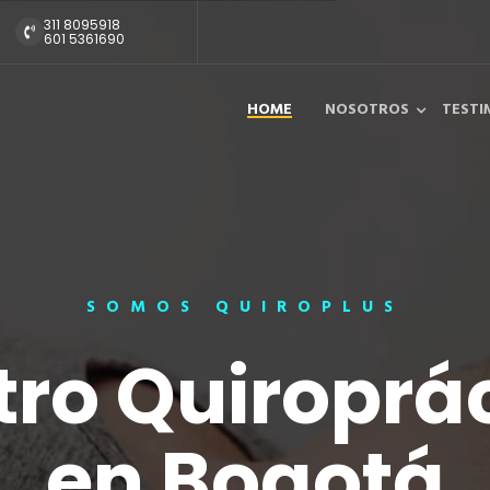
311 8095918
601 5361690
HOME
NOSOTROS
TESTI
SOMOS QUIROPLUS
ro Quiroprá
 hay edad p
en Bogotá
nir a Quiropl