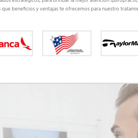
ados estratégicos, para brindar la mejor atención quiroprácti
ue beneficios y ventajas te ofrecemos para nuestro tratamient