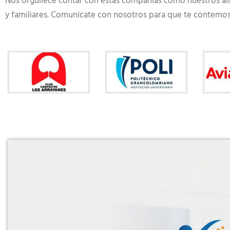
Nos orgullece contar con estas compañías como nuestros ali
y familiares. Comunícate con nosotros para que te contemos q