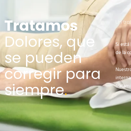
Tratamos
Un tra
Dolores, que
Si está
se pueden
de la c
corregir para
Nuestr
intern
siempre
.
tratami