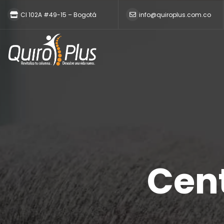
Cl 102A #49-15 – Bogotá
info@quiroplus.com.co
Cent
No
ve