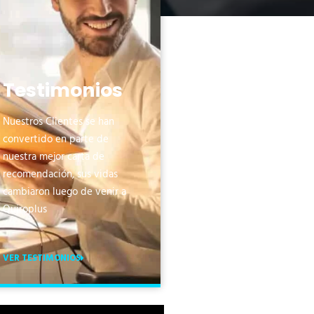
Testimonios
Nuestros Clientes se han
convertido en parte de
nuestra mejor carta de
recomendación, sus vidas
cambiaron luego de venir a
Quiroplus
VER TESTIMONIOS