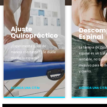
Ajuste
Descomp
Quiropráctico
Espinal
¿Experimenta dolor de
La terapia de des
manera constante? ¿Te duele
espinal es un tra
mucho la espalda?
rentable, no quirú
invasivo para el d
y cuello.
AGENDA UNA CITA
AGENDA UNA CITA