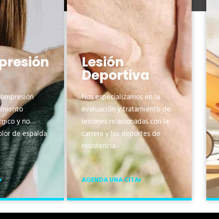
resión
Lesión
Deportiva
compresión
Nos especializamos en la
tamiento
evaluación y tratamiento de
rgico y no
lesiones relacionadas con la
olor de espalda
carrera y los deportes de
resistencia.
AGENDA UNA CITA