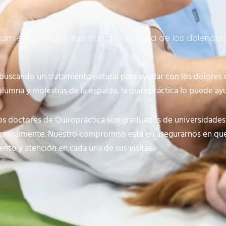
tamiento natural que corrige la causa de las dolencia
 buscando un tratamiento natural para ayudar con los dolores
olumna y molestias de la espalda, la quiropráctica lo puede ay
os doctores de Quiropráctica son graduados de universidades
acionalmente. Nuestro compromiso está en asegurarnos en que
ento y atención en cada una de sus visitas.