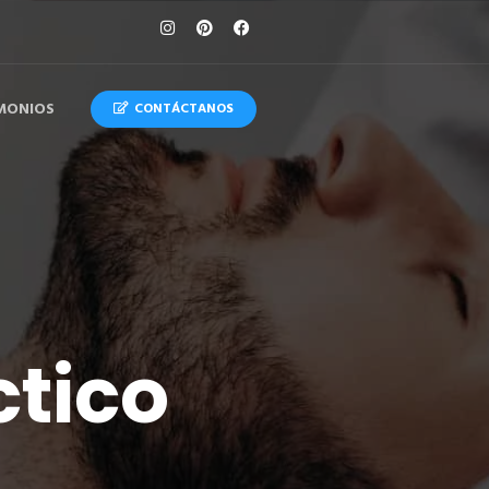
MONIOS
CONTÁCTANOS
ctico
ara
us
.